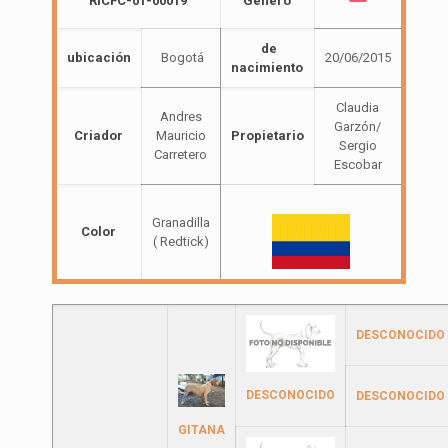
RICFC-01-00019
Género
de
ubicación
Bogotá
20/06/2015
nacimiento
Claudia
Andres
Garzón/
Criador
Mauricio
Propietario
Sergio
Carretero
Escobar
Granadilla
Color
( Redtick)
DESCONOCIDO
DESCONOCIDO
DESCONOCIDO
GITANA