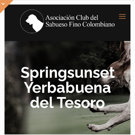
Springsunset
Yerbabuena
del Tesoro