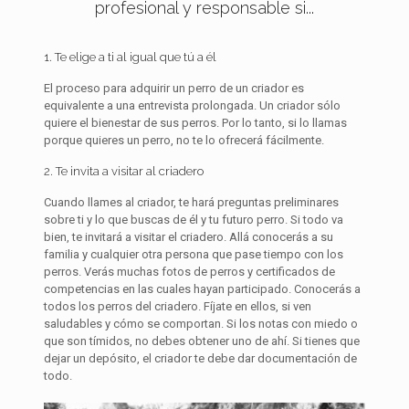
profesional y responsable si...
1. Te elige a ti al igual que tú a él
El proceso para adquirir un perro de un criador es
equivalente a una entrevista prolongada. Un criador sólo
quiere el bienestar de sus perros. Por lo tanto, si lo llamas
porque quieres un perro, no te lo ofrecerá fácilmente.
2. Te invita a visitar al criadero
Cuando llames al criador, te hará preguntas preliminares
sobre ti y lo que buscas de él y tu futuro perro. Si todo va
bien, te invitará a visitar el criadero. Allá conocerás a su
familia y cualquier otra persona que pase tiempo con los
perros. Verás muchas fotos de perros y certificados de
competencias en las cuales hayan participado. Conocerás a
todos los perros del criadero. Fíjate en ellos, si ven
saludables y cómo se comportan. Si los notas con miedo o
que son tímidos, no debes obtener uno de ahí. Si tienes que
dejar un depósito, el criador te debe dar documentación de
todo.