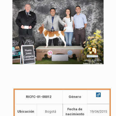
RICFC-01-00012
Género
Fecha de
Ubicación
Bogotá
19/04/2015
nacimiento