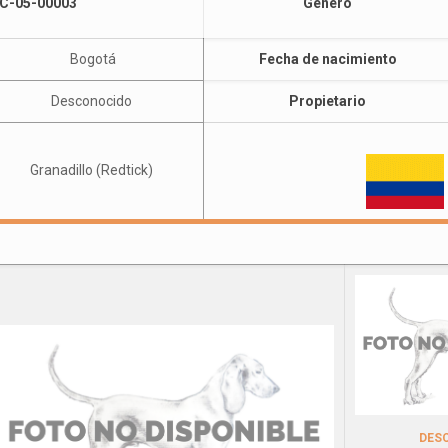
C-05-00003
Género
Bogotá
Fecha de nacimiento
Desconocido
Propietario
Granadillo (Redtick)
DES