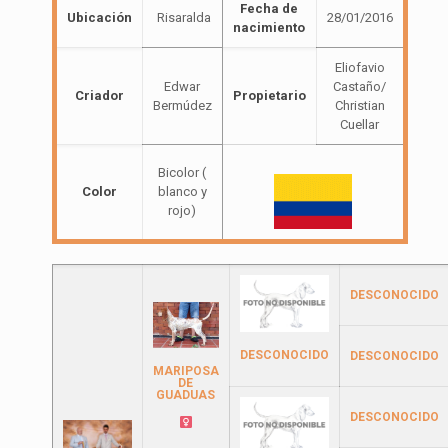
Fecha de
Ubicación
Risaralda
28/01/2016
nacimiento
Eliofavio
Edwar
Castaño/
Criador
Propietario
Bermúdez
Christian
Cuellar
Bicolor (
Color
blanco y
rojo)
DESCONOCIDO
DESCONOCIDO
DESCONOCIDO
MARIPOSA
DE
GUADUAS
DESCONOCIDO