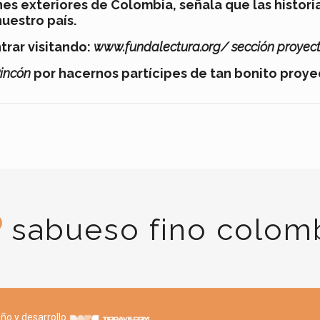
nes exteriores de Colombia, señala que las histori
uestro país.
trar visitando:
www.fundalectura.org/
sección proyect
Rincón
por hacernos partícipes de tan bonito proye
sabueso fino colom
ño y desarrollo