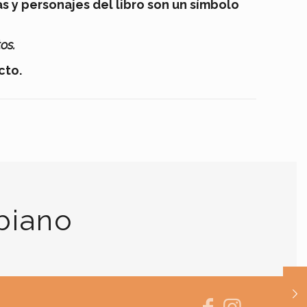
as y personajes del libro son un símbolo
os.
cto.
biano