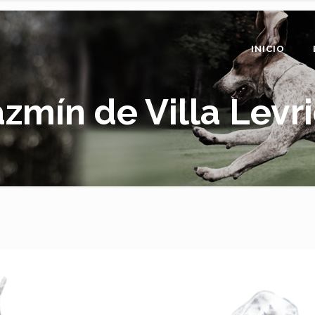
INICIO
azmín de Villa Levri