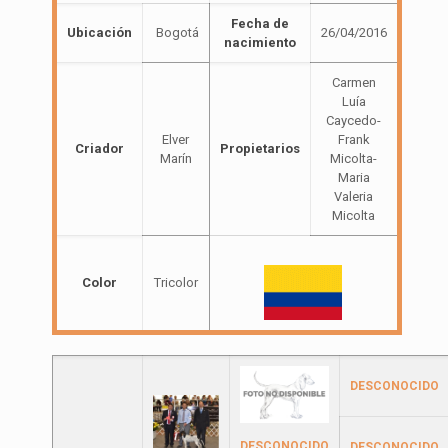
Fecha de
Ubicación
Bogotá
26/04/2016
nacimiento
Carmen
Luía
Caycedo-
Elver
Frank
Criador
Propietarios
Marín
Micolta-
Maria
Valeria
Micolta
Color
Tricolor
DESCONOCIDO
DESCONOCIDO
DESCONOCIDO