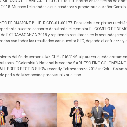
 MOMPOSINA DEL AMPARO RICFC-01-00110 nacida en las tierras de Santande
8. Muchas felicidades a sus criadores y propietario al señor Camilo A
ITO DE DIAMONT BLUE RICFC-01-00177. En su debut en pistas también lo
s importante nuestro cachorro debutante el ejemplar EL GOMELO DE N
a de EXTRAVAGANZA 2018 y repitiendo resultados en la segunda jornada!
dos con todos los resultados con nuestro SFC, dejando el esfuerzo y el
zgamiento del fin de semana Mr. GUY JEAVONS al parecer quedo gratament
s palabras: “ Colombia´s National breed the SABUESO FINO COLOMBIANO s
 BREED BEST IN SHOW recently Extravaganza 2018 in Cali – Colombia, I h
 de podio de Momposina para visualizar el tipo.