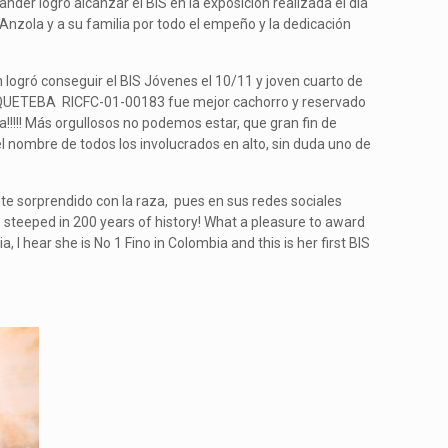
r logró alcanzar el BIS en la exposición realizada el día
nzola y a su familia por todo el empeño y la dedicación
gró conseguir el BIS Jóvenes el 10/11 y joven cuarto de
EMQUETEBA RICFC-01-00183 fue mejor cachorro y reservado
!!!! Más orgullosos no podemos estar, que gran fin de
 nombre de todos los involucrados en alto, sin duda uno de
e sorprendido con la raza, pues en sus redes sociales
teeped in 200 years of history! What a pleasure to award
ear she is No 1 Fino in Colombia and this is her first BIS