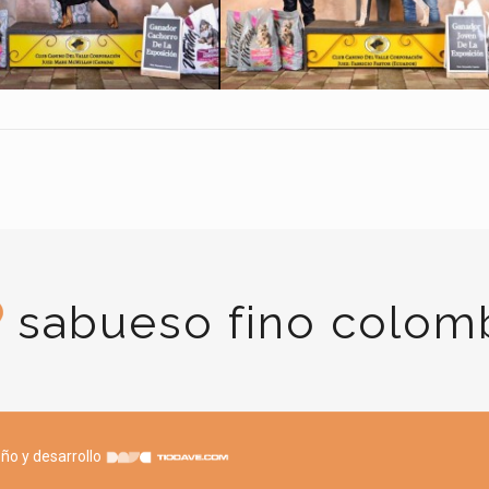
sabueso fino colom
ño y desarrollo