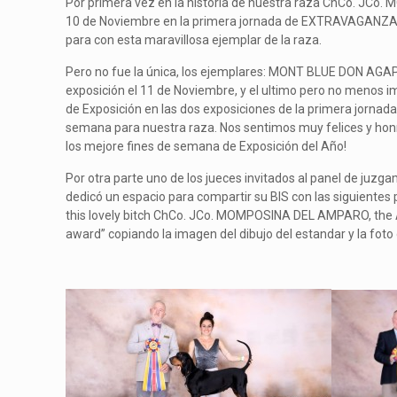
Por primera vez en la historia de nuestra raza ChCo. JCo.
10 de Noviembre en la primera jornada de EXTRAVAGANZA 201
para con esta maravillosa ejemplar de la raza.
Pero no fue la única, los ejemplares: MONT BLUE DON AGAP
exposición el 11 de Noviembre, y el ultimo pero no meno
de Exposición en las dos exposiciones de la primera jornad
semana para nuestra raza. Nos sentimos muy felices y honra
los mejore fines de semana de Exposición del Año!
Por otra parte uno de los jueces invitados al panel de ju
dedicó un espacio para compartir su BIS con las siguiente
this lovely bitch ChCo. JCo. MOMPOSINA DEL AMPARO, the ALL
award” copiando la imagen del dibujo del estandar y la foto