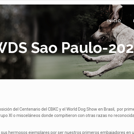
INICIO
DS Sao Paulo-202
posición del Centenario del CBKC y el World Dog Show en Brasil, por pri
upo XI o misceláneos donde compitieron con otras razas no reconocidas
y a sus hermosos ejemplares por ser nuestros primeros embajadores en 