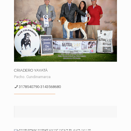
CRIADERO YAYATÁ
Pacho. Cundinamarca
3178540790-3143568680