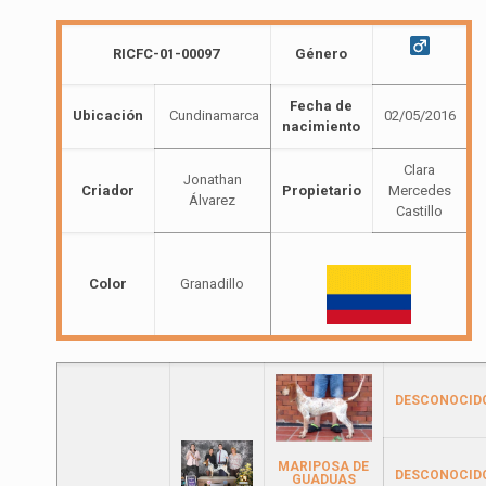
RICFC-01-00097
Género
Fecha de
Ubicación
Cundinamarca
02/05/2016
nacimiento
Clara
Jonathan
Criador
Propietario
Mercedes
Álvarez
Castillo
Color
Granadillo
DESCONOCID
MARIPOSA DE
DESCONOCID
GUADUAS