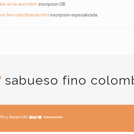
dos-en-la-accc.html
inscripcion CIB
eso-fino-colombianao.html
inscripcion especializada.
sabueso fino colom
ño y desarrollo