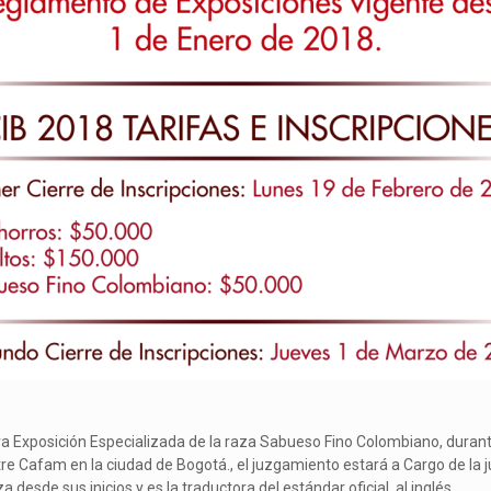
ra Exposición Especializada de la raza Sabueso Fino Colombiano, duran
re Cafam en la ciudad de Bogotá., el juzgamiento estará a Cargo de la j
esde sus inicios y es la traductora del estándar oficial al inglés.